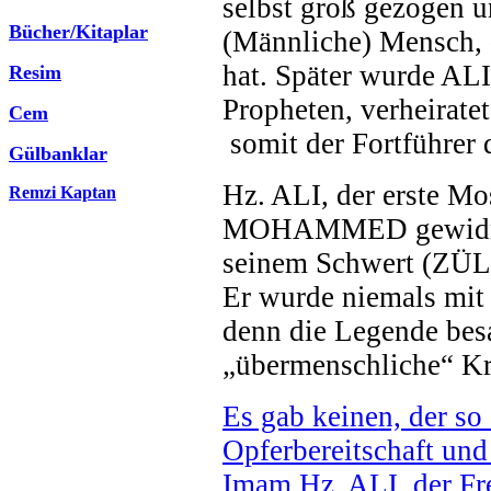
selbst groß gezogen u
Bücher/Kitaplar
(Männliche) Mensch, d
hat. Später wurde A
Resim
Propheten, verheirat
Cem
somit der Fortführer
Gülbanklar
Hz. ALI, der erste M
Remzi Kaptan
MOHAMMED gewidmet.
seinem Schwert (ZÜL
Er wurde niemals mit 
denn die Legende besa
„übermenschliche“ Kr
Es gab keinen, der so 
Opferbereitschaft und
Imam Hz. ALI, der Fr