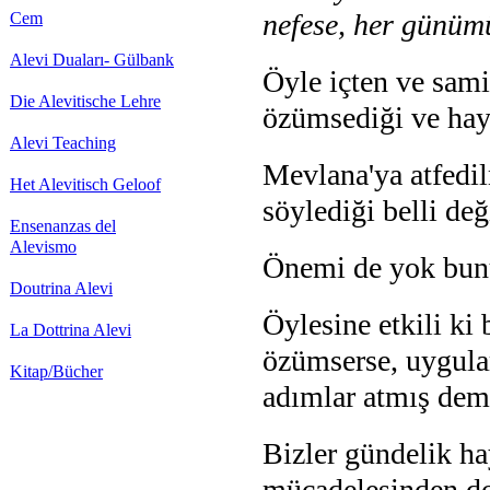
nefese, her günüm
Cem
Alevi Duaları- Gülbank
Öyle i
çten ve sami
Die Alevitische Lehre
özümsediği ve hay
Alevi Teaching
Mevlana'ya atfedil
Het Alevitisch Geloof
söylediği belli değ
Ensenanzas del
Alevismo
Önemi de yok bun
Doutrina Alevi
Öylesine etkili ki 
La Dottrina Alevi
özüm
serse, uygul
Kitap/Bücher
adımlar atmış deme
Bizler gündelik ha
mücadelesinden dol