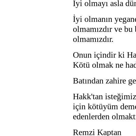
İyi olmayı asla dü
İyi olmanın yegan
olmamızdır ve bu 
olmamızdır.
Onun içindir ki Ha
Kötü olmak ne had
Batından zahire gel
Hak
k'tan isteğimi
için kötüyüm deme
edenlerden olmaktı
Remzi Kaptan