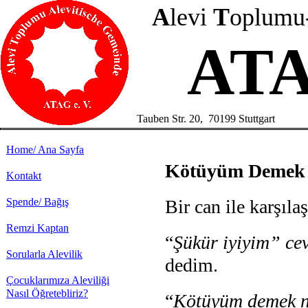
A
levi
T
oplumu
ATA
Tauben Str. 20, 70199 Stuttgart
Home/ Ana Sayfa
Kötüyüm Demek 
Kontakt
Spende/ Bağış
Bir can ile karşıla
Remzi Kaptan
“
Şükür iyiyim”
cev
Sorularla Alevilik
dedim.
Çocuklarımıza Aleviliği
Nasıl Öğretebliriz?
“
Kötüyüm demek ne