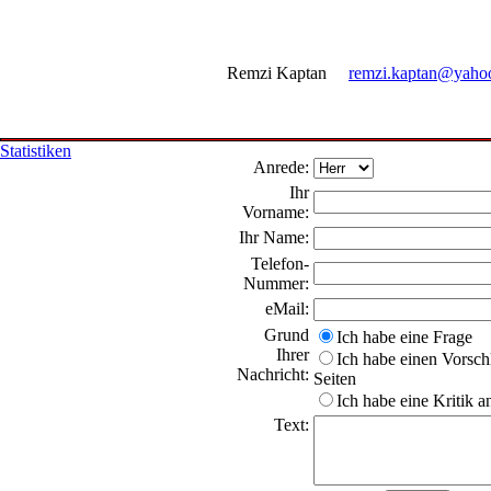
Remzi Kaptan
remzi.kaptan@yaho
Statistiken
Anrede:
Ihr
Vorname:
Ihr Name:
Telefon-
Nummer:
eMail:
Grund
Ich habe eine Frage
Ihrer
Ich habe einen Vorschl
Nachricht:
Seiten
Ich habe eine Kritik 
Text: