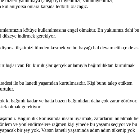
ile bizleri yanıltmaya çalışıp iyi niyetimizi, samimiyetimizi,
n kullanıyorsa onlara karşıda tedbirli olacağız.
dımlarımızın kötüye kullanılmasına engel olmaktır. En yakınımız dahi b
i düzeye indirmek gerekiyor.
 ediyorsa ilişkimizi tümden kesmek ve bu bayağı hal devam ettikçe de as
uruluşlar var. Bu kuruluşlar gerçek anlamıyla bağımlılıktan kurtulmak
radesi ile bu lanetli yaşamdan kurtulmasıdır. Kişi bunu talep ettikten
urtulur.
azık ki bağımlı kadar ve hatta bazen bağımlıdan daha çok zarar görüyor.
stek olmak gerekiyor.
r yaşamdır. Bağımlılık konusunda insanı uyarmak, zararlarını anlatmak he
n önlem ve yönlendirmelere rağmen kişi yinede bu yaşamı seçiyor ve bu
a yapacak bir şey yok. Varsın lanetli yaşamında adım adım tükenip yok