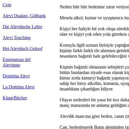
Cem
Neden bile bile bedenine zarar veriyo
Alevi Duaları- Gülbank
Mesela
alkol, kumar ve uyuşturucu ba
Die Alevitische Lehre
Kişiyi her haliyle bir yok oluşa sürekl
olan ve kişiyi yok eden yola girerken
Alevi Teaching
Konuyla
ilgili uzman birisiyle yaptığ
Het Alevitisch Geloof
kişinin farklı farklı ele alınması gere
insanların bağımlı hale gelebileceğini
Ensenanzas del
Alevismo
Kişinin bağımlı olmasının sebepleri çok
bütün bunlardan ziyade esas olarak kiş
Doutrina Alevi
kimse zorla kimseyi bağımlı yapmıyor.
sahip her birey alkolün, kumarın, uyu
La Dottrina Alevi
insanlıktan çıkardığını b
iliyor.
Kitap/Bücher
Olayın nedenleri bir yana bir kez daha
inanç manasında ne anlama geldiğini 
Alevilik inancına göre beden, canın (r
Can, bedenleşerek Batın aleminden (gö