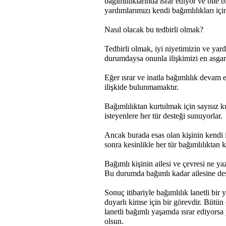
bağımlılıklarında ısrar ediyor ve bile b
yardımlarımızı kendi bağımlılıkları içi
Nasıl olacak bu tedbirli olmak?
Tedbirli olmak, iyi niyetimizin ve yar
durumdaysa onunla ilişkimizi en
asgar
Eğer ısrar ve inatla bağımlılık devam
ilişkide bulunmamaktır.
Bağımlılıktan kurtulmak için sayısız k
isteyenlere her tür desteği sunuyorlar.
Ancak burada esas olan kişinin kendi i
sonra kesinlikle her tür bağımlılıktan k
Bağımlı kişinin ailesi ve çevresi ne y
Bu durumda bağımlı kadar ailesine de
Sonuç itibariyle bağımlılık lanetli bi
duyarlı kimse için bir görevdir. Bütü
lanetli bağımlı yaşamda ısrar ediyors
olsun.