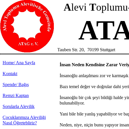
A
levi
T
oplumu
ATA
Tauben Str. 20, 70199 Stuttgart
Home/ Ana Sayfa
İnsan Neden Kendisine Zarar Veri
Kontakt
İnsanoğlu anlaşılması zor ve karmaşık b
Spende/ Bağış
Bazı temel değer ve doğrular dahi yeri 
Remzi Kaptan
İnsanoğlu bir çok şeyi bildiği halde y
bulunabiliyor.
Sorularla Alevilik
Yani bile bile yanlış yapabiliyor ve ba
Çocuklarımıza Aleviliği
Nasıl Öğretebliriz?
Neden, niye, niçin bunu yapıyor insa