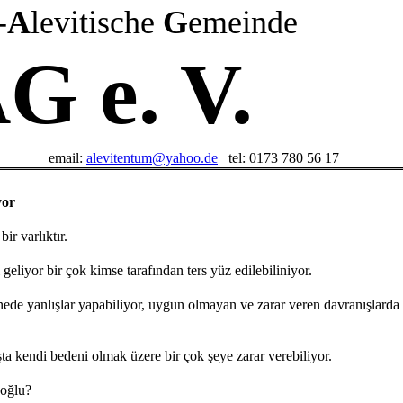
-
A
levitische
G
emeinde
G e. V.
email:
alevitentum@yahoo.de
tel: 0173 780 56 17
yor
ir varlıktır.
geliyor bir çok kimse tarafından ters yüz edilebiliniyor.
inede yanlışlar yapabiliyor, uygun olmayan ve zarar veren davranışlarda
şta kendi bedeni olmak üzere bir çok şeye zarar verebiliyor.
noğlu?