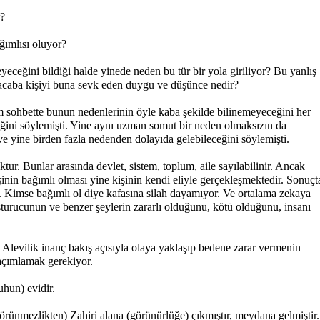
r?
ğımlısı oluyor?
eyeceğini bildiği halde yinede neden bu tür bir yola giriliyor? Bu yanlış
 acaba kişiyi buna sevk eden duygu ve düşünce nedir?
ım sohbette bunun nedenlerinin öyle kaba şekilde bilinemeyeceğini her
ktiğini söylemişti. Yine aynı uzman somut bir neden olmaksızın da
 ve yine birden fazla nedenden dolayıda gelebileceğini söylemişti.
tur. Bunlar arasında devlet, sistem, toplum, aile sayılabilinir. Ancak
inin bağımlı olması yine kişinin kendi eliyle gerçekleşmektedir. Sonuçt
 Kimse bağımlı ol diye kafasına silah dayamıyor. Ve ortalama zekaya
şturucunun ve benzer şeylerin zararlı olduğunu, kötü olduğunu, insanı
 Alevilik inanç bakış açısıyla olaya yaklaşıp bedene zarar vermenin
açımlamak gerekiyor.
uhun) evidir.
rünmezlikten) Zahiri alana (görünürlüğe) çıkmıştır, meydana gelmiştir.