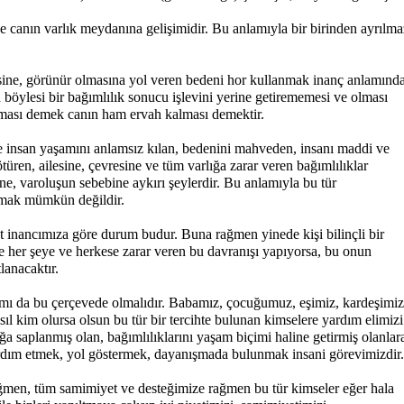
 canın varlık meydanına gelişimidir. Bu anlamıyla bir birinden ayrılma
.
ine, görünür olmasına yol veren bedeni hor kullanmak inanç anlamınd
böylesi bir bağımlılık sonucu işlevini yerine getirememesi ve olması
lması demek canın ham ervah kalması dem
ektir.
e insan yaşamını anlamsız kılan, bedenini mahveden, insanı maddi ve
ren, ailesine, çevresine ve tüm varlığa zarar veren bağımlılıklar
e, varoluşun sebebine aykırı şeylerdir. Bu anlamıyla bu tür
ırmak mümkün değildir.
at inancımıza göre durum budur. Buna rağmen yinede kişi bilinçli bir
e her şeye ve herkese zarar veren bu davranışı yapıyorsa, bu onun
lanacaktır.
aşımı da bu çerçevede olmalıdır. Babamız, çocuğumuz, eşimiz, kardeşimiz
sıl kim olursa olsun bu tür bir tercihte bulunan kimselere yardım elimizi
ğa saplanmış olan, bağımlılıklarını yaşam biçimi haline getirmiş olanlar
yardım etmek, yol göstermek, dayanışmada bulunmak insani görevimizdir.
men, tüm samimiyet ve desteğimize rağmen bu tür kimseler eğer hala