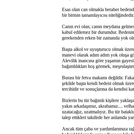
Esas olan can olmakla beraber bedende
bir birinin tamamlayıcısı niteliğindedir
Canın evi olan, canın meydana gelmes
kabul edilemez bir durumdur. Bedenin 
gerekenden erken bir zamanda yok o
Ba
şta alkol ve uyuşturucu olmak üzer
manevi olarak adım adım yok oluşa götü
Alevilik inancına göre yaşamın gayesin
bağımlılıkları hoş görmek, meşrulaşt
Burası bir fetva makamı değildir. Fak
şekilde başta kendi bedeni olmak üzer
tercihidir ve sonuçlarına da kendisi kat
Bizlerin bu tür bağımlı kişilere yakl
yakın arkadaşımız, akrabamız.... velha
uzatacağız, uzatmalıyız. Bu tür bataklı
talep ettikleri takdirde her anlamda 
Ancak tüm çaba ve yardımlarımıza rağ